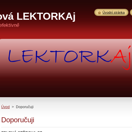
ová LEKTORKAj
Úvodní stránka
efektivně
Úvod
>
Doporučuji
Doporučuji