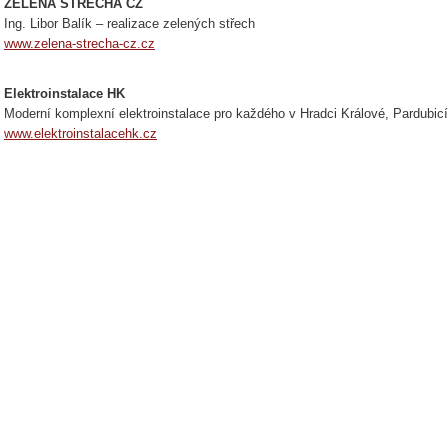
ZELENÁ STŘECHA CZ
Ing. Libor Balík – realizace zelených střech
www.zelena-strecha-cz.cz
Elektroinstalace HK
Moderní komplexní elektroinstalace pro každého v Hradci Králové, Pardubicí
www.elektroinstalacehk.cz