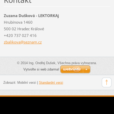
Zuzana Dušková - LEKTORKAj
Hrubínova 1460
500 02 Hradec Králové
+420 737 027 416
zbalikov
a@seznam
.cz
© 2014 Ing. Ondřej Dušek, Všechna práva vyhrazena.
Vytvořte si web zdarma!
Zobrazit:
Mobilní verzi
|
Standardní verzi