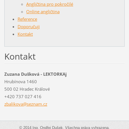
Angličtina pro pokročilé
Online angličtina
Reference
Doporučuji
Kontakt
Kontakt
Zuzana Dušková - LEKTORKAj
Hrubínova 1460
500 02 Hradec Králové
+420 737 027 416
zbalikov
a@seznam
.cz
© 2014 Ing. Ondřej Dušek, Všechna práva vyhrazena.