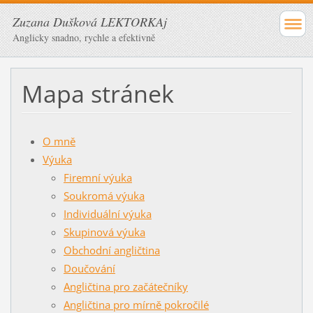
Zuzana Dušková LEKTORKAj
Anglicky snadno, rychle a efektivně
Mapa stránek
O mně
Výuka
Firemní výuka
Soukromá výuka
Individuální výuka
Skupinová výuka
Obchodní angličtina
Doučování
Angličtina pro začátečníky
Angličtina pro mírně pokročilé