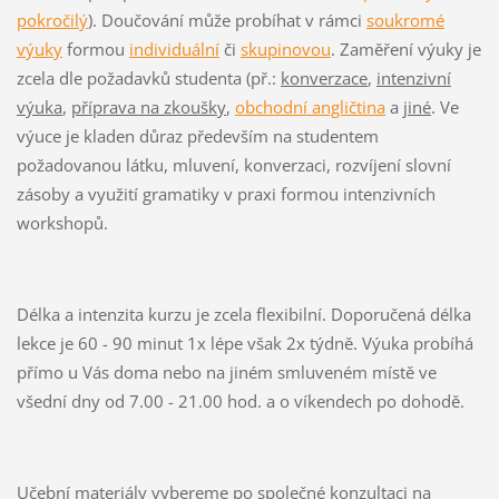
pokročilý
). Doučování může probíhat v rámci
soukromé
výuky
formou
individuální
či
skupinovou
. Zaměření výuky je
zcela dle požadavků studenta (př.:
konverzace
,
intenzivní
výuka
,
příprava na zkoušky
,
obchodní angličtina
a
jiné
. Ve
výuce je kladen důraz především na studentem
požadovanou látku, mluvení, konverzaci, rozvíjení slovní
zásoby a využití gramatiky v praxi formou intenzivních
workshopů.
Délka a intenzita kurzu je zcela flexibilní. Doporučená délka
lekce je 60 - 90 minut 1x lépe však 2x týdně. Výuka probíhá
přímo u Vás doma nebo na jiném smluveném místě ve
všední dny od 7.00 - 21.00 hod. a o víkendech po dohodě.
Učební materiály vybereme po společné konzultaci na